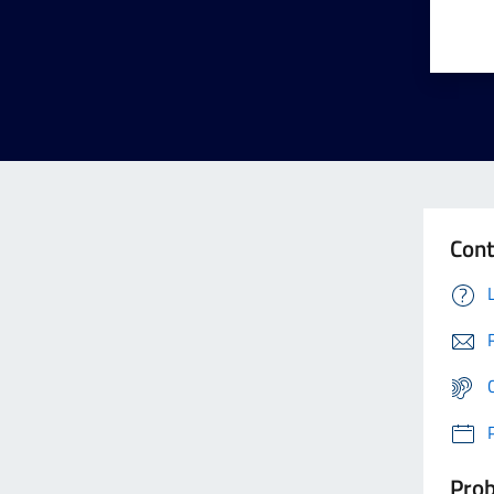
Cont
Prob