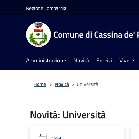
Salta al contenuto principale
Regione Lombardia
Comune di Cassina de' 
Amministrazione
Novità
Servizi
Vivere 
Home
>
Novità
>
Università
Novità: Università
AVVISI