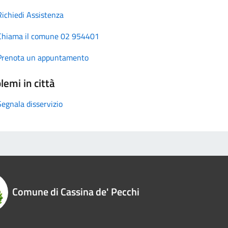
Richiedi Assistenza
Chiama il comune 02 954401
Prenota un appuntamento
lemi in città
Segnala disservizio
Comune di Cassina de' Pecchi