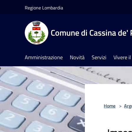
Salta al contenuto principale
Regione Lombardia
Comune di Cassina de' 
Amministrazione
Novità
Servizi
Vivere 
Home
>
Arg