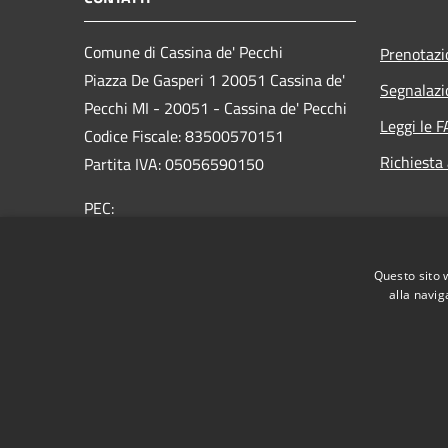
Comune di Cassina de' Pecchi
Prenotaz
Piazza De Gasperi 1 20051 Cassina de'
Segnalazi
Pecchi MI - 20051 - Cassina de' Pecchi
Leggi le 
Codice Fiscale: 83500570151
Richiesta
Partita IVA: 05056590150
PEC:
protocollo@pec.comune.cassinadepecchi.mi.it
Centralino Unico: 02 954401
Questo sito 
alla navig
RSS
Accessibilità
Privacy
Cookie
Mappa de