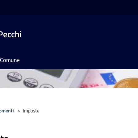
Pecchi
il Comune
omenti
>
Imposte