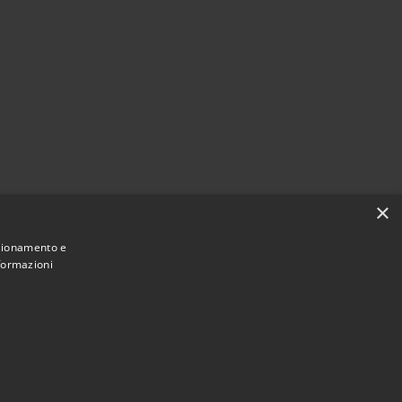
×
nzionamento e
nformazioni
Municipium
Accesso
i Cassina de' Pecchi • Powered by
•
redazione