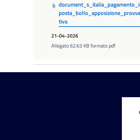
document_s_italia_pagamento_
posta_bollo_apposizione_provve
tiva
21-04-2026
Allegato 62.63 KB formato pdf