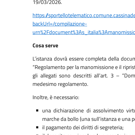
19/03/2026.
https://sportellotelematico.comune.cassinade
backUrl=/compilazione-
urn%2Fdocument%3As_italia%3Amanomissio
Cosa serve
L’istanza dovrà essere completa della docum
“Regolamento per la manomissione e il riprist
gli allegati sono descritti all’art. 3 – “Do
medesimo regolamento.
Inoltre, è necessario:
una dichiarazione di assolvimento virt
marche da bollo (una sull’istanza e una per
il pagamento dei diritti di segreteria;