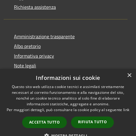
Richiesta assistenza
Amministrazione trasparente
Albo pretorio
Informativa privacy
Note legali
×
Dichiarazione di accessibilità
Informazioni sui cookie
Questo sito web utilizza cookie tecnici e assimilati strettamente
necessari al corretto funzionamento e alla navigazione del sito,
nonché un cookie tecnico analitico al solo fine di elaborare
informazioni statistiche, aggregate e anonime.
RSS
Copyright © 2026 • Comune di
Per maggiori dettagli, può consultare la cookie policy al seguente
link
Accessibilità
Cassina de' Pecchi • Powered
Privacy
Municipium
Accesso
by
•
RIFIUTA TUTTO
ACCETTA TUTTO
Cookie
redazione
Mappa del sito
MOSTRA DETTAGLI