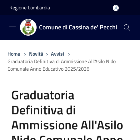
Salta al contenuto principale
Regione Lombardia
Comune di Cassina de' Pecchi
Home
>
Novità
>
Avvisi
>
Graduatoria Definitiva di Ammissione All'Asilo Nido
Comunale Anno Educativo 2025/2026
Graduatoria
Definitiva di
Ammissione All'Asilo
Nido Comunale Anno