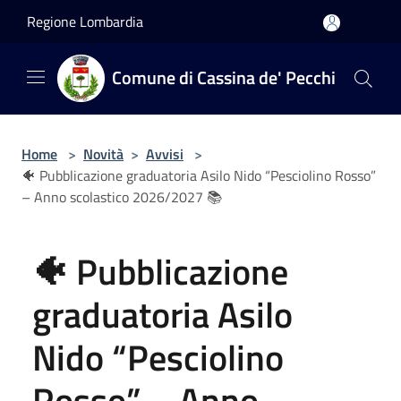
Salta al contenuto principale
Regione Lombardia
Comune di Cassina de' Pecchi
Home
>
Novità
>
Avvisi
>
🐠 Pubblicazione graduatoria Asilo Nido “Pesciolino Rosso”
– Anno scolastico 2026/2027 📚
🐠 Pubblicazione
graduatoria Asilo
Nido “Pesciolino
Rosso” – Anno