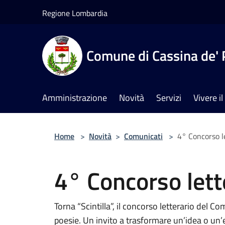
Salta al contenuto principale
Regione Lombardia
Comune di Cassina de' 
Amministrazione
Novità
Servizi
Vivere 
Home
>
Novità
>
Comunicati
>
4° Concorso le
4° Concorso lette
Torna “Scintilla”, il concorso letterario del C
poesie. Un invito a trasformare un’idea o un’e