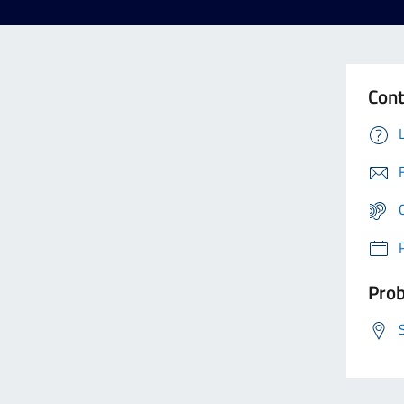
Cont
Prob