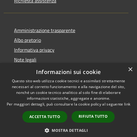
Richiesta assistenza
Amministrazione trasparente
Albo pretorio
Informativa privacy
Note legali
×
Dichiarazione di accessibilità
Informazioni sui cookie
Questo sito web utilizza cookie tecnici e assimilati strettamente
necessari al corretto funzionamento e alla navigazione del sito,
nonché un cookie tecnico analitico al solo fine di elaborare
informazioni statistiche, aggregate e anonime.
RSS
Copyright © 2026 • Comune di
Per maggiori dettagli, può consultare la cookie policy al seguente
link
Accessibilità
Cassina de' Pecchi • Powered
Privacy
Municipium
Accesso
by
•
RIFIUTA TUTTO
ACCETTA TUTTO
Cookie
redazione
Mappa del sito
MOSTRA DETTAGLI