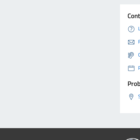
Cont
Prob