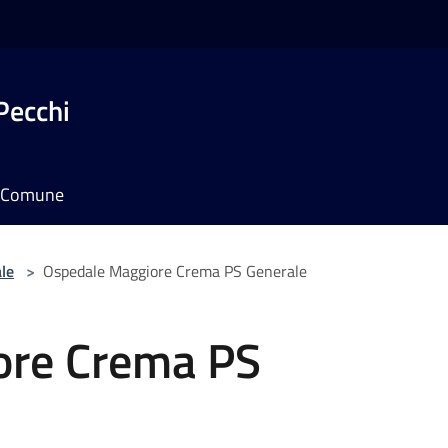
Pecchi
il Comune
le
>
Ospedale Maggiore Crema PS Generale
ore Crema PS