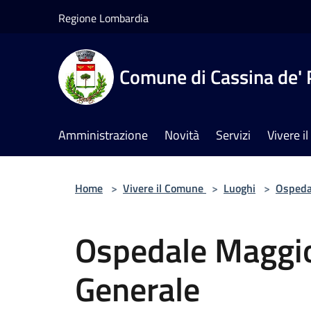
Salta al contenuto principale
Regione Lombardia
Comune di Cassina de' 
Amministrazione
Novità
Servizi
Vivere 
Home
>
Vivere il Comune
>
Luoghi
>
Ospeda
Ospedale Maggi
Generale