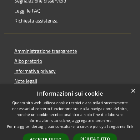
Segnalazione disservizio
Leggi le FAQ
Richiesta assistenza
Amministrazione trasparente
Albo pretorio
Informativa privacy
Note legali
×
Dichiarazione di accessibilità
Informazioni sui cookie
Questo sito web utilizza cookie tecnici e assimilati strettamente
necessari al corretto funzionamento e alla navigazione del sito,
nonché un cookie tecnico analitico al solo fine di elaborare
informazioni statistiche, aggregate e anonime.
RSS
Copyright © 2026 • Comune di
Per maggiori dettagli, può consultare la cookie policy al seguente
link
Accessibilità
Cassina de' Pecchi • Powered
Privacy
Municipium
Accesso
by
•
RIFIUTA TUTTO
ACCETTA TUTTO