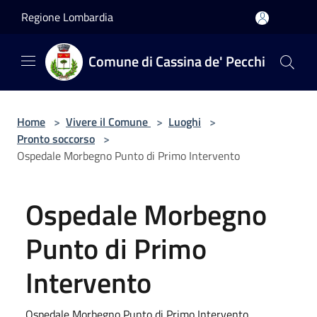
Salta al contenuto principale
Regione Lombardia
Comune di Cassina de' Pecchi
Home
>
Vivere il Comune
>
Luoghi
>
Pronto soccorso
>
Ospedale Morbegno Punto di Primo Intervento
Ospedale Morbegno
Punto di Primo
Intervento
Ospedale Morbegno Punto di Primo Intervento