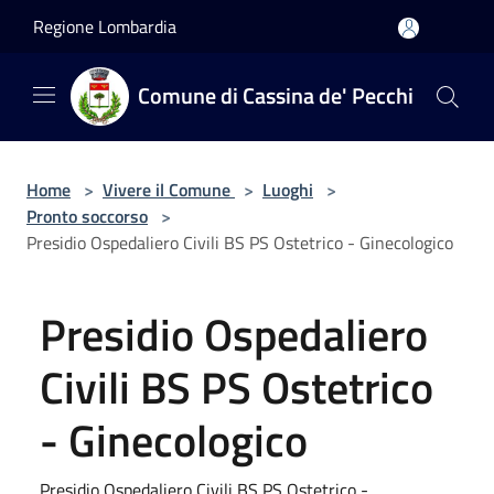
Salta al contenuto principale
Regione Lombardia
Comune di Cassina de' Pecchi
Home
>
Vivere il Comune
>
Luoghi
>
Pronto soccorso
>
Presidio Ospedaliero Civili BS PS Ostetrico - Ginecologico
Presidio Ospedaliero
Civili BS PS Ostetrico
- Ginecologico
Presidio Ospedaliero Civili BS PS Ostetrico -