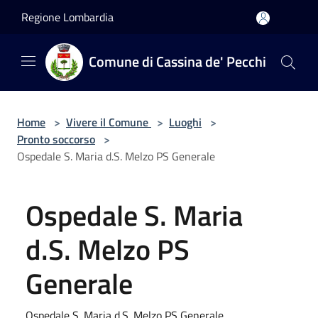
Salta al contenuto principale
Regione Lombardia
Comune di Cassina de' Pecchi
Home
>
Vivere il Comune
>
Luoghi
>
Pronto soccorso
>
Ospedale S. Maria d.S. Melzo PS Generale
Ospedale S. Maria
d.S. Melzo PS
Generale
Ospedale S. Maria d.S. Melzo PS Generale