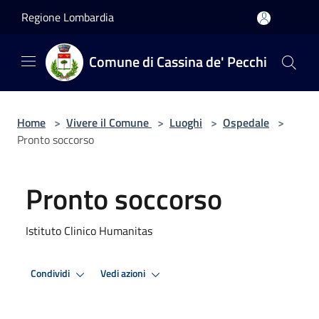
Salta al contenuto principale
Regione Lombardia
Comune di Cassina de' Pecchi
Home
>
Vivere il Comune
>
Luoghi
>
Ospedale
>
Pronto soccorso
Pronto soccorso
Istituto Clinico Humanitas
Condividi
Vedi azioni