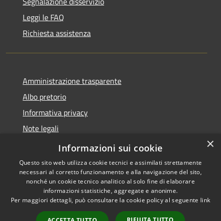
Segnalazione disservizio
Leggi le FAQ
Richiesta assistenza
Amministrazione trasparente
Albo pretorio
Informativa privacy
Note legali
×
Dichiarazione di accessibilità
Informazioni sui cookie
Questo sito web utilizza cookie tecnici e assimilati strettamente
necessari al corretto funzionamento e alla navigazione del sito,
nonché un cookie tecnico analitico al solo fine di elaborare
informazioni statistiche, aggregate e anonime.
RSS
Copyright © 2026 • Comune di
Per maggiori dettagli, può consultare la cookie policy al seguente
link
Accessibilità
Cassina de' Pecchi • Powered
Privacy
Municipium
Accesso
by
•
RIFIUTA TUTTO
ACCETTA TUTTO