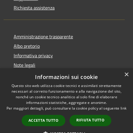
Richiesta assistenza
Amministrazione trasparente
Albo pretorio
Informativa privacy
Note legali
×
Dichiarazione di accessibilità
Informazioni sui cookie
Questo sito web utilizza cookie tecnici e assimilati strettamente
necessari al corretto funzionamento e alla navigazione del sito,
nonché un cookie tecnico analitico al solo fine di elaborare
informazioni statistiche, aggregate e anonime.
RSS
Copyright © 2026 • Comune di
Per maggiori dettagli, può consultare la cookie policy al seguente
link
Accessibilità
Cassina de' Pecchi • Powered
Privacy
Municipium
Accesso
by
•
RIFIUTA TUTTO
ACCETTA TUTTO
Cookie
redazione
Mappa del sito