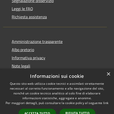
Segnalazione disservizio
Leggi le FAQ
Richiesta assistenza
Amministrazione trasparente
Albo pretorio
Informativa privacy
Note legali
×
Dichiarazione di accessibilità
Informazioni sui cookie
Questo sito web utilizza cookie tecnici e assimilati strettamente
necessari al corretto funzionamento e alla navigazione del sito,
nonché un cookie tecnico analitico al solo fine di elaborare
informazioni statistiche, aggregate e anonime.
RSS
Copyright © 2026 • Comune di
Per maggiori dettagli, può consultare la cookie policy al seguente
link
Accessibilità
Cassina de' Pecchi • Powered
Privacy
Municipium
Accesso
by
•
RIFIUTA TUTTO
ACCETTA TUTTO