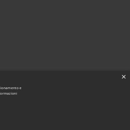
×
nzionamento e
nformazioni
Municipium
Accesso
i Cassina de' Pecchi • Powered by
•
redazione