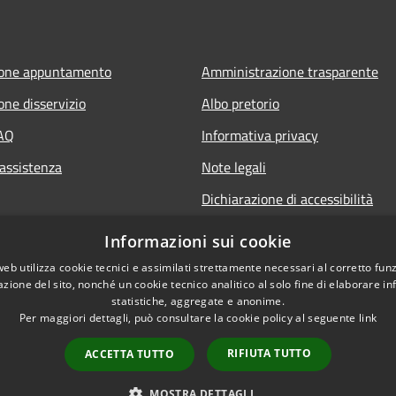
ione appuntamento
Amministrazione trasparente
one disservizio
Albo pretorio
FAQ
Informativa privacy
 assistenza
Note legali
Dichiarazione di accessibilità
Informazioni sui cookie
web utilizza cookie tecnici e assimilati strettamente necessari al corretto fu
azione del sito, nonché un cookie tecnico analitico al solo fine di elaborare i
statistiche, aggregate e anonime.
Per maggiori dettagli, può consultare la cookie policy al seguente
link
RIFIUTA TUTTO
ACCETTA TUTTO
l sito
Copyright © 2026 • Comune d
MOSTRA DETTAGLI