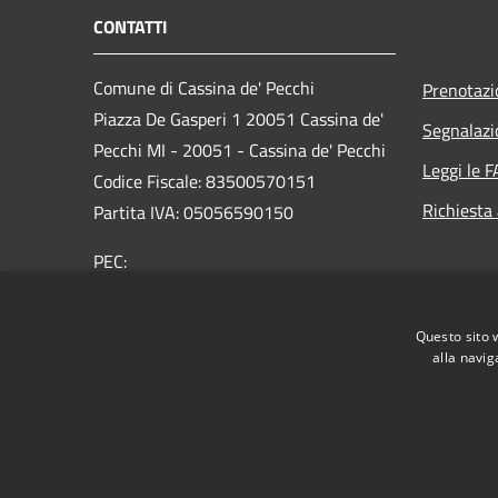
CONTATTI
Comune di Cassina de' Pecchi
Prenotaz
Piazza De Gasperi 1 20051 Cassina de'
Segnalazi
Pecchi MI - 20051 - Cassina de' Pecchi
Leggi le 
Codice Fiscale: 83500570151
Richiesta
Partita IVA: 05056590150
PEC:
protocollo@pec.comune.cassinadepecchi.mi.it
Centralino Unico: 02 954401
Questo sito 
alla navig
RSS
Accessibilità
Privacy
Cookie
Mappa de