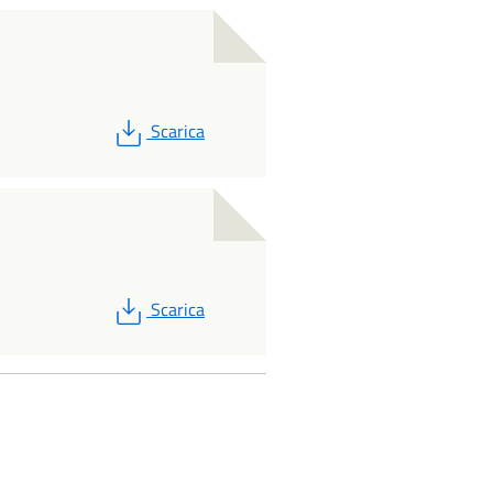
PDF
Scarica
PDF
Scarica