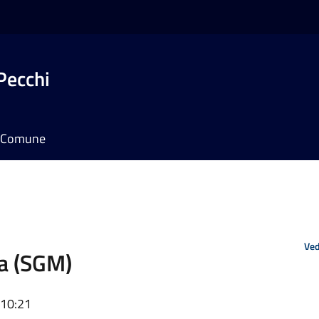
Pecchi
il Comune
Ved
a (SGM)
 10:21