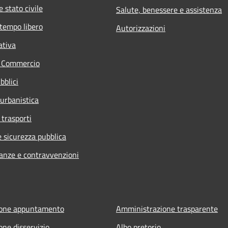
 stato civile
Salute, benessere e assistenza
 tempo libero
Autorizzazioni
ativa
e Commercio
bblici
 urbanistica
 trasporti
e sicurezza pubblica
nanze e contravvenzioni
ione appuntamento
Amministrazione trasparente
one disservizio
Albo pretorio