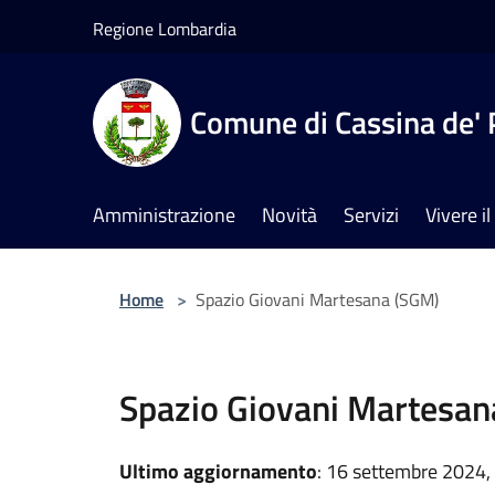
Salta al contenuto principale
Regione Lombardia
Comune di Cassina de' 
Amministrazione
Novità
Servizi
Vivere 
Home
>
Spazio Giovani Martesana (SGM)
Spazio Giovani Martesan
Ultimo aggiornamento
: 16 settembre 2024,