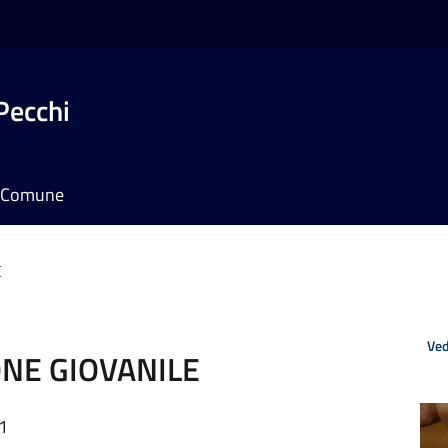
Pecchi
il Comune
E
Ved
NE GIOVANILE
41