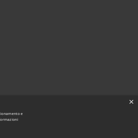
×
nzionamento e
nformazioni