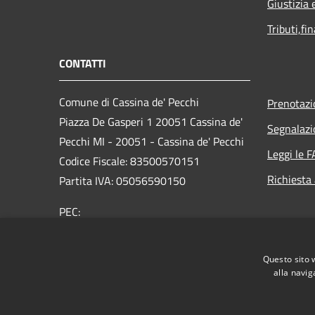
Giustizia 
Tributi,fi
CONTATTI
Comune di Cassina de' Pecchi
Prenotaz
Piazza De Gasperi 1 20051 Cassina de'
Segnalazi
Pecchi MI - 20051 - Cassina de' Pecchi
Leggi le 
Codice Fiscale: 83500570151
Richiesta
Partita IVA: 05056590150
PEC:
protocollo@pec.comune.cassinadepecchi.mi.it
Centralino Unico: 02 954401
Questo sito 
alla navig