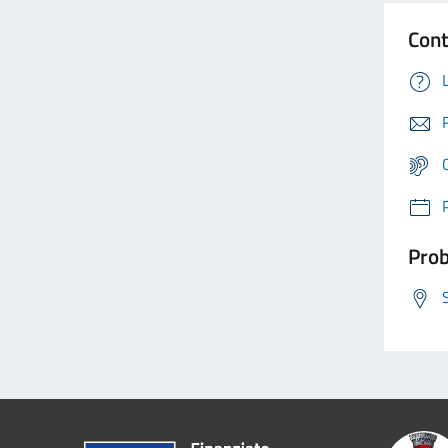
Cont
Prob