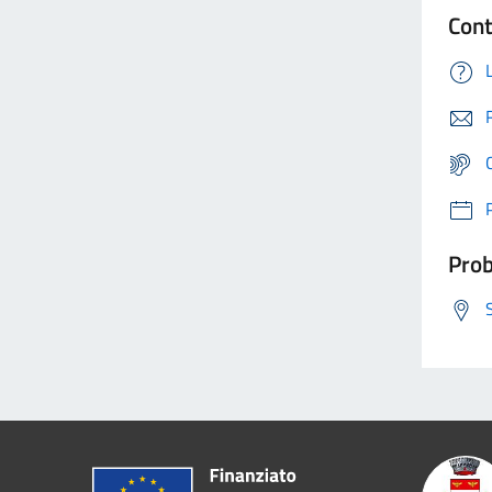
Cont
Prob