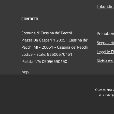
Tributi,fi
CONTATTI
Comune di Cassina de' Pecchi
Prenotaz
Piazza De Gasperi 1 20051 Cassina de'
Segnalazi
Pecchi MI - 20051 - Cassina de' Pecchi
Leggi le 
Codice Fiscale: 83500570151
Richiesta
Partita IVA: 05056590150
PEC:
protocollo@pec.comune.cassinadepecchi.mi.it
Centralino Unico: 02 954401
Questo sito 
alla navig