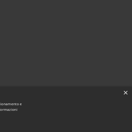
×
nzionamento e
nformazioni