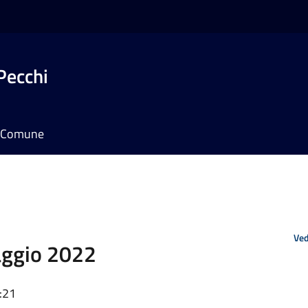
Pecchi
il Comune
Ved
aggio 2022
:21