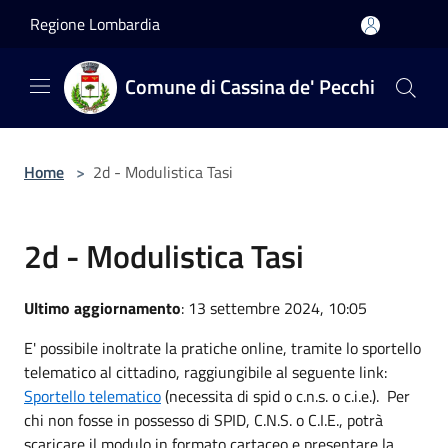
Salta al contenuto principale
Regione Lombardia
Comune di Cassina de' Pecchi
Home
>
2d - Modulistica Tasi
2d - Modulistica Tasi
Ultimo aggiornamento
: 13 settembre 2024, 10:05
E' possibile inoltrate la pratiche online, tramite lo sportello
telematico al cittadino, raggiungibile al seguente link:
Sportello telematico
(necessita di spid o c.n.s. o c.i.e.). Per
chi non fosse in possesso di SPID, C.N.S. o C.I.E., potrà
scaricare il modulo in formato cartaceo e presentare la