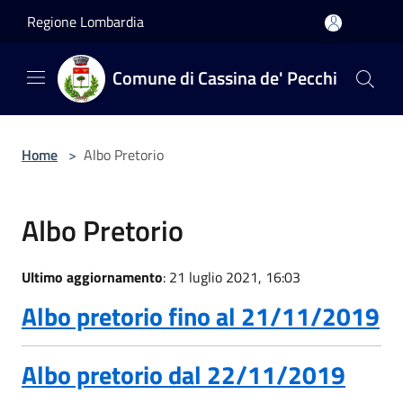
Salta al contenuto principale
Regione Lombardia
Comune di Cassina de' Pecchi
Home
>
Albo Pretorio
Albo Pretorio
Ultimo aggiornamento
: 21 luglio 2021, 16:03
Albo pretorio fino al 21/11/2019
Albo pretorio dal 22/11/2019