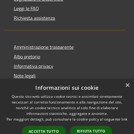
Leggi le FAQ
Richiesta assistenza
Amministrazione trasparente
Albo pretorio
Informativa privacy
Note legali
×
Dichiarazione di accessibilità
Informazioni sui cookie
Questo sito web utilizza cookie tecnici e assimilati strettamente
necessari al corretto funzionamento e alla navigazione del sito,
nonché un cookie tecnico analitico al solo fine di elaborare
informazioni statistiche, aggregate e anonime.
RSS
Copyright © 2026 • Comune di
Per maggiori dettagli, può consultare la cookie policy al seguente
link
Accessibilità
Cassina de' Pecchi • Powered
Privacy
Municipium
Accesso
by
•
RIFIUTA TUTTO
ACCETTA TUTTO