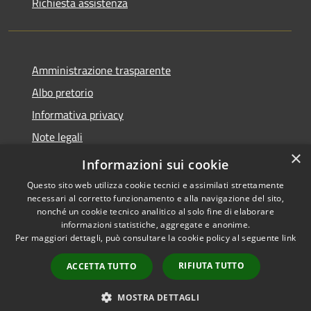
Richiesta assistenza
Amministrazione trasparente
Albo pretorio
Informativa privacy
Note legali
×
Dichiarazione di accessibilità
Informazioni sui cookie
Questo sito web utilizza cookie tecnici e assimilati strettamente
necessari al corretto funzionamento e alla navigazione del sito,
nonché un cookie tecnico analitico al solo fine di elaborare
informazioni statistiche, aggregate e anonime.
RSS
Copyright © 2026 • Comune di
Per maggiori dettagli, può consultare la cookie policy al seguente
link
Accessibilità
Cassina de' Pecchi • Powered
Privacy
Municipium
Accesso
by
•
RIFIUTA TUTTO
ACCETTA TUTTO
Cookie
redazione
Mappa del sito
MOSTRA DETTAGLI