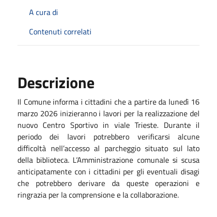
A cura di
Contenuti correlati
Descrizione
Il
Comune
informa
i
cittadini
che
a
partire
da
lunedì
16
marzo
2026
inizieranno
i
lavori
per
la
realizzazione
del
nuovo
Centro
Sportivo
in
viale
Trieste
.
Durante
il
periodo
dei
lavori
potrebbero
verificarsi
alcune
difficoltà
nell’accesso
al
parcheggio
situato
sul
lato
della
biblioteca.
L’Amministrazione
comunale
si
scusa
anticipatamente
con
i
cittadini
per
gli
eventuali
disagi
che
potrebbero
derivare
da
queste
operazioni
e
ringrazia
per
la
comprensione
e
la
collaborazione.