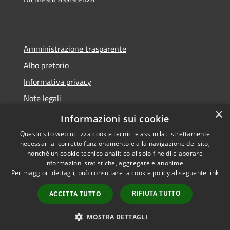
Amministrazione trasparente
Albo pretorio
Informativa privacy
Note legali
×
Dichiarazione di accessibilità
Informazioni sui cookie
Questo sito web utilizza cookie tecnici e assimilati strettamente
necessari al corretto funzionamento e alla navigazione del sito,
nonché un cookie tecnico analitico al solo fine di elaborare
informazioni statistiche, aggregate e anonime.
RSS
Copyright © 2026 • Comune di
Per maggiori dettagli, può consultare la cookie policy al seguente
link
Accessibilità
Cassina de' Pecchi • Powered
Privacy
Municipium
Accesso
by
•
RIFIUTA TUTTO
ACCETTA TUTTO
Cookie
redazione
Mappa del sito
MOSTRA DETTAGLI