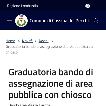
Salta al contenuto principale
Regione Lombardia
Comune di Cassina de' Pecchi
Home
>
Novità
>
Avvisi
>
Graduatoria bando di assegnazione di area pubblica con
chiosco
Graduatoria bando di
assegnazione di area
pubblica con chiosco
Bando area Piazza Europa