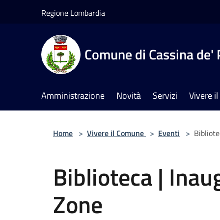
Salta al contenuto principale
Regione Lombardia
Comune di Cassina de' 
Amministrazione
Novità
Servizi
Vivere 
Home
>
Vivere il Comune
>
Eventi
>
Bibliot
Biblioteca | Ina
Zone