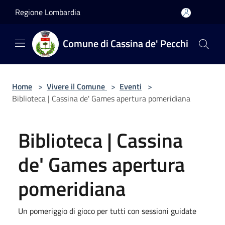
Salta al contenuto principale
Regione Lombardia
Comune di Cassina de' Pecchi
Home
>
Vivere il Comune
>
Eventi
>
Biblioteca | Cassina de' Games apertura pomeridiana
Biblioteca | Cassina
de' Games apertura
pomeridiana
Un pomeriggio di gioco per tutti con sessioni guidate