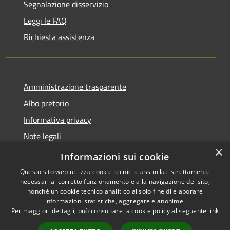
Segnalazione disservizio
Leggi le FAQ
Richiesta assistenza
Amministrazione trasparente
Albo pretorio
Informativa privacy
Note legali
×
Dichiarazione di accessibilità
Informazioni sui cookie
Questo sito web utilizza cookie tecnici e assimilati strettamente
necessari al corretto funzionamento e alla navigazione del sito,
nonché un cookie tecnico analitico al solo fine di elaborare
informazioni statistiche, aggregate e anonime.
RSS
Copyright © 2026 • Comune di
Per maggiori dettagli, può consultare la cookie policy al seguente
link
Accessibilità
Cassina de' Pecchi • Powered
Privacy
Municipium
Accesso
by
•