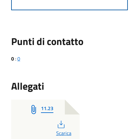
Punti di contatto
0
:
0
Allegati
11.23
PDF
Scarica