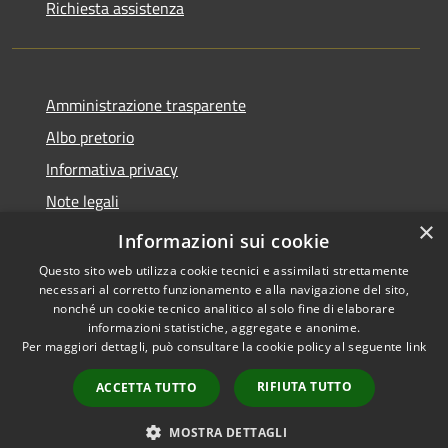
Richiesta assistenza
Amministrazione trasparente
Albo pretorio
Informativa privacy
Note legali
×
Dichiarazione di accessibilità
Informazioni sui cookie
Questo sito web utilizza cookie tecnici e assimilati strettamente
necessari al corretto funzionamento e alla navigazione del sito,
nonché un cookie tecnico analitico al solo fine di elaborare
informazioni statistiche, aggregate e anonime.
RSS
Copyright © 2026 • Comune di
Per maggiori dettagli, può consultare la cookie policy al seguente
link
Accessibilità
Cassina de' Pecchi • Powered
Privacy
Municipium
Accesso
by
•
RIFIUTA TUTTO
ACCETTA TUTTO
Cookie
redazione
Mappa del sito
MOSTRA DETTAGLI